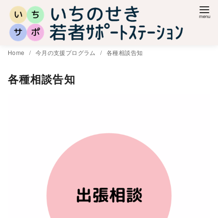
コ
ン
テ
ン
Home
今月の支援プログラム
各種相談告知
ツ
へ
各種相談告知
移
動