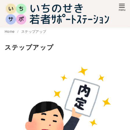
コ
ン
テ
ン
Home
ステップアップ
ツ
へ
ステップアップ
移
動