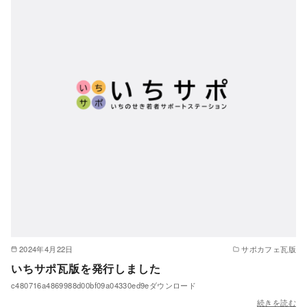
2024年4月22日
サポカフェ瓦版
いちサポ瓦版を発行しました
c480716a4869988d00bf09a04330ed9eダウンロード
続きを読む