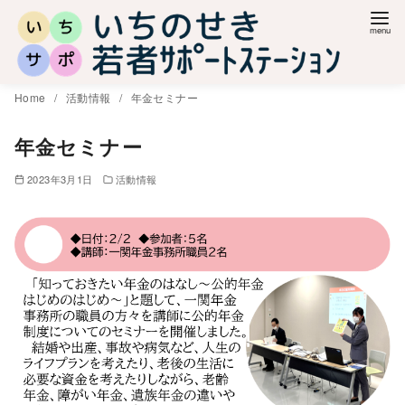
コ
ン
テ
ン
Home
活動情報
年金セミナー
ツ
へ
年金セミナー
移
2023年3月1日
活動情報
動