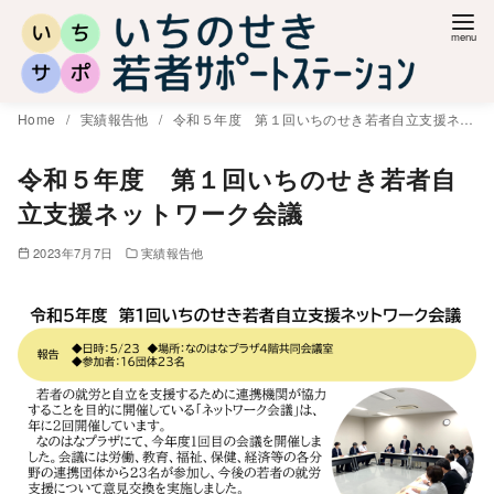
コ
ン
テ
ン
Home
実績報告他
令和５年度 第１回いちのせき若者自立支援ネットワーク会議
ツ
へ
令和５年度 第１回いちのせき若者自
移
立支援ネットワーク会議
動
2023年7月7日
実績報告他