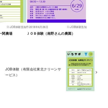
JOB体験告知
2018年6月26日
JOB体験告知
鶏一関農場
ＪＯＢ体験（南野さんの農園）
JOB体験（有限会社東北クリーンサ
ービス）