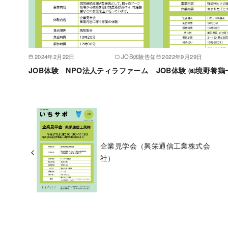
2024年2月22日
JOB体験告知
2022年9月29日
JOB体験 NPO法人ティラファーム
JOB体験 ㈱境野養
企業見学会（興栄通信工業株式会
社）