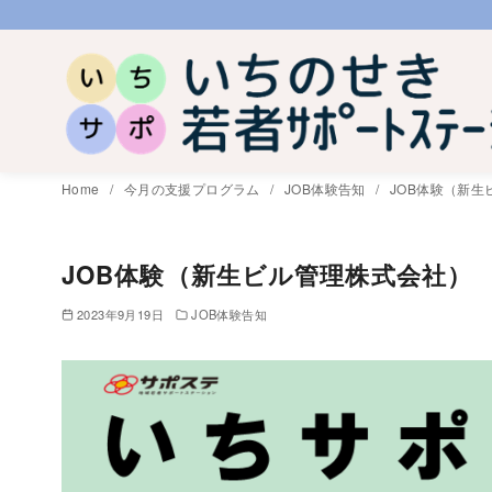
コ
ン
テ
ン
ツ
へ
Home
今月の支援プログラム
JOB体験告知
JOB体験（新
移
動
JOB体験（新生ビル管理株式会社）
2023年9月19日
JOB体験告知