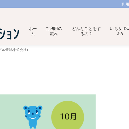
利
ホー
ご利用の
どんなことをす
いちサポ
ム
流れ
るの？
＆A
生ビル管理株式会社）