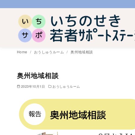
コ
ン
テ
ン
ツ
へ
Home
おうしゅうルーム
奥州地域相談
移
動
奥州地域相談
2023年10月1日
おうしゅうルーム