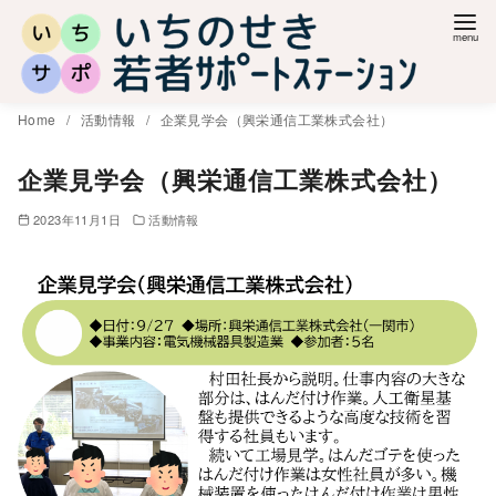
コ
ン
テ
ン
Home
活動情報
企業見学会（興栄通信工業株式会社）
ツ
へ
企業見学会（興栄通信工業株式会社）
移
2023年11月1日
活動情報
動