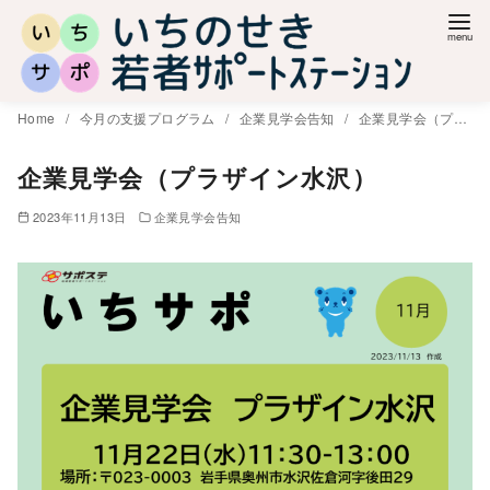
コ
ン
テ
ン
Home
今月の支援プログラム
企業見学会告知
企業見学会（プラザイン水沢）
ツ
へ
企業見学会（プラザイン水沢）
移
2023年11月13日
企業見学会告知
動