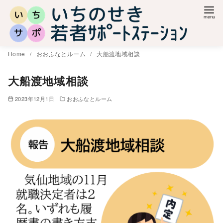
コ
ン
テ
ン
Home
おおふなとルーム
大船渡地域相談
ツ
へ
大船渡地域相談
移
2023年12月1日
おおふなとルーム
動