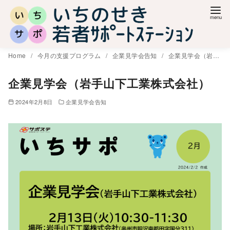
コ
ン
テ
ン
Home
今月の支援プログラム
企業見学会告知
企業見学会（岩手山下工業株式会社）
ツ
へ
企業見学会（岩手山下工業株式会社）
移
2024年2月8日
企業見学会告知
動