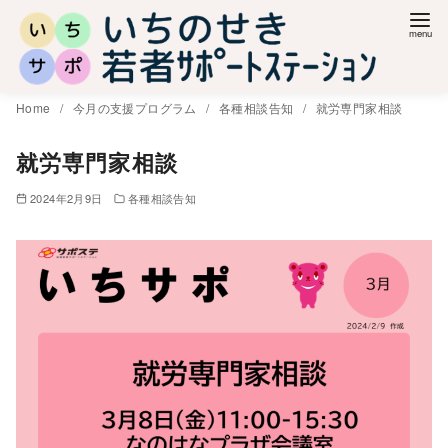
コ
ン
テ
ン
Home
今月の支援プログラム
各種相談告知
就労専門家相談
ツ
へ
就労専門家相談
移
2024年2月9日
各種相談告知
動