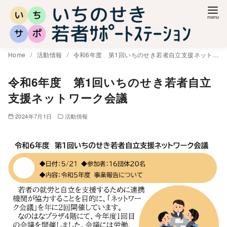
コ
ン
テ
ン
Home
活動情報
令和6年度 第1回いちのせき若者自立支援ネットワーク会議
ツ
へ
令和6年度 第1回いちのせき若者自立
移
支援ネットワーク会議
動
2024年7月1日
活動情報