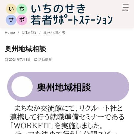
コ
ン
テ
ン
Home
活動情報
奥州地域相談
ツ
へ
奥州地域相談
移
2024年7月1日
活動情報
動