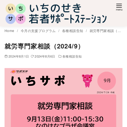
コ
ン
テ
ン
Home
今月の支援プログラム
各種相談告知
就労専門家相談（2024/9）
ツ
へ
就労専門家相談（2024/9）
移
2024年8月1日
2024年8月6日
各種相談告知
動