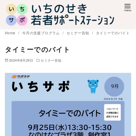
コ
ン
テ
ン
Home
今月の支援プログラム
セミナー告知
タイミーでのバイト
ツ
へ
タイミーでのバイト
移
2024年8月29日
セミナー告知
動