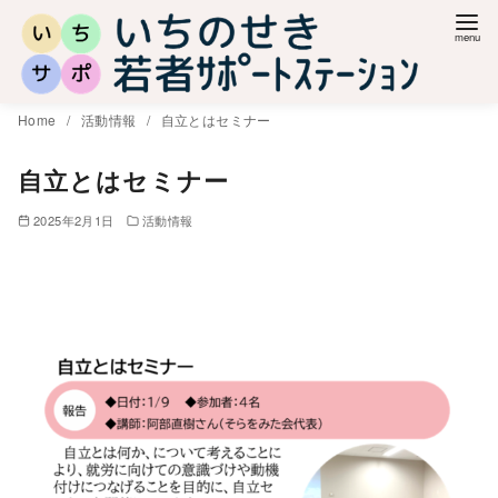
コ
ン
テ
ン
Home
活動情報
自立とはセミナー
ツ
へ
自立とはセミナー
移
2025年2月1日
活動情報
動