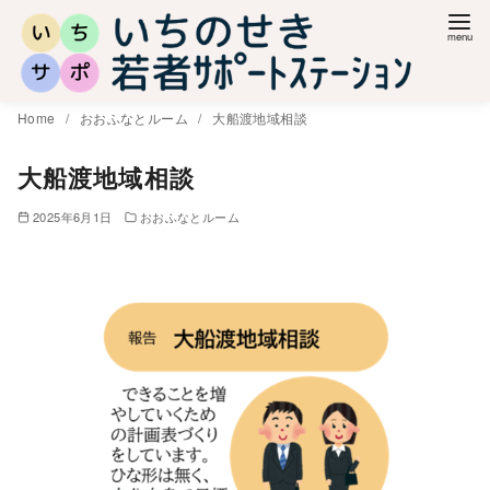
コ
ン
テ
ン
Home
おおふなとルーム
大船渡地域相談
ツ
へ
大船渡地域相談
移
2025年6月1日
おおふなとルーム
動