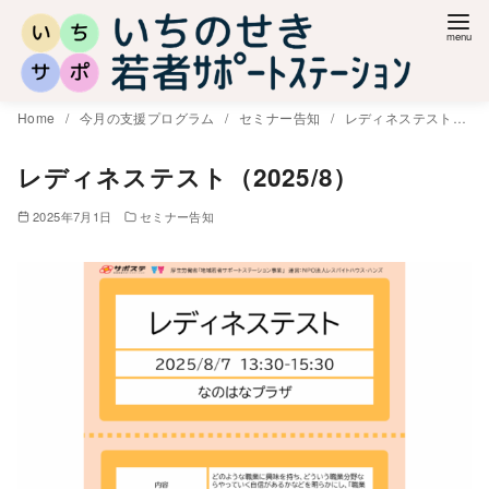
コ
ン
テ
ン
Home
今月の支援プログラム
セミナー告知
レディネステスト（2025/8）
ツ
へ
レディネステスト（2025/8）
移
2025年7月1日
セミナー告知
動