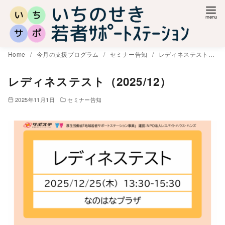
コ
ン
テ
ン
Home
今月の支援プログラム
セミナー告知
レディネステスト（2025/12）
ツ
へ
レディネステスト（2025/12）
移
2025年11月1日
セミナー告知
動