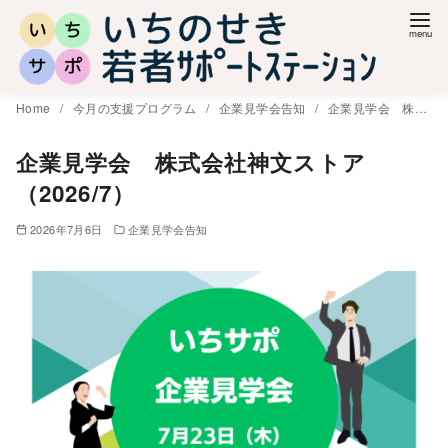
コ
ン
テ
ン
Home
今月の支援プログラム
企業見学会告知
企業見学会 株式会社神文ストア（2026/7）
ツ
へ
企業見学会 株式会社神文ストア
移
（2026/7）
動
2026年7月6日
企業見学会告知