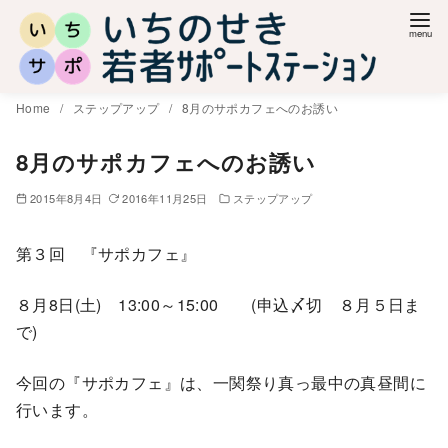
コ
ン
テ
ン
Home
ステップアップ
8月のサポカフェへのお誘い
ツ
へ
8月のサポカフェへのお誘い
移
2015年8月4日
2016年11月25日
ステップアップ
動
第３回 『サポカフェ』
８月8日(土) 13:00～15:00 (申込〆切 ８月５日ま
で)
今回の『サポカフェ』は、一関祭り真っ最中の真昼間に
行います。