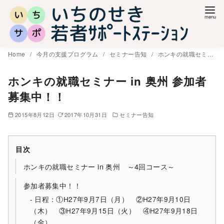
コ
ン
テ
ン
Home
今月の支援プログラム
セミナー告知
ホンキの就職セミナー in 奥州 参加者募集中！！
ツ
へ
ホンキの就職セミナー in 奥州 参加者
移
募集中！！
動
2015年8月12日
2017年10月31日
セミナー告知
目次
ホンキの就職セミナー in 奥州 ～4回コース～
参加者募集中！！
日程：①H27年9月7日（月） ②H27年9月10日
（木） ③H27年9月15日（火） ④H27年9月18日
（金）