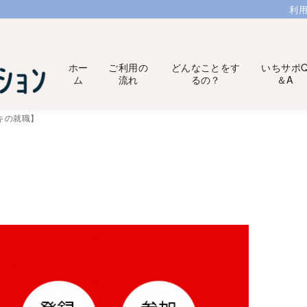
利
ホー
ご利用の
どんなことをす
いちサポ
ム
流れ
るの？
＆A
キの就職】