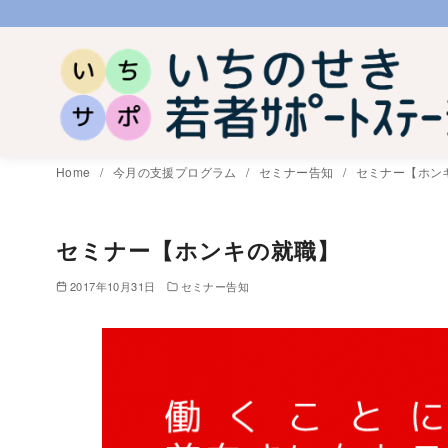
コ
ン
テ
ン
ツ
へ
Home
今月の支援プログラム
セミナー告知
セミナー【ホン
移
動
セミナー【ホンキの就職】
2017年10月31日
セミナー告知