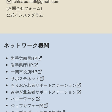
ichisapostaff@gmail.com
(
お問合せフォーム
)
公式インスタグラム
ネットワーク機関
岩手労働局HP
岩手県庁HP
一関市役所HP
サポステネット
もりおか若者サポートステーション
みやぎ北若者サポートステーション
ハローワーク
ジョブカフェ一関