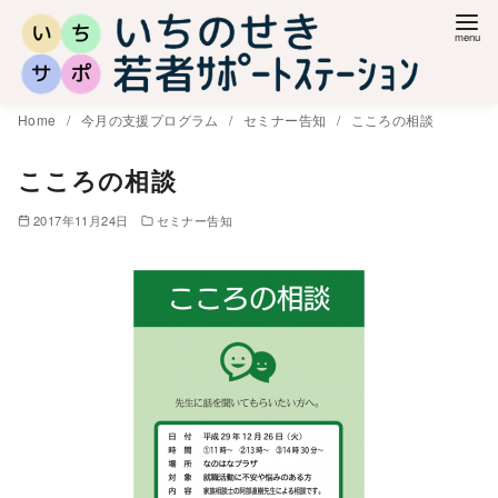
コ
ン
テ
ン
Home
今月の支援プログラム
セミナー告知
こころの相談
ツ
へ
こころの相談
移
2017年11月24日
セミナー告知
動