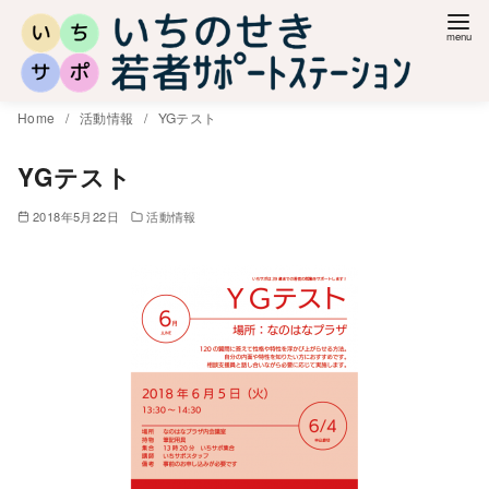
コ
ン
テ
ン
Home
活動情報
YGテスト
ツ
へ
YGテスト
移
2018年5月22日
活動情報
動