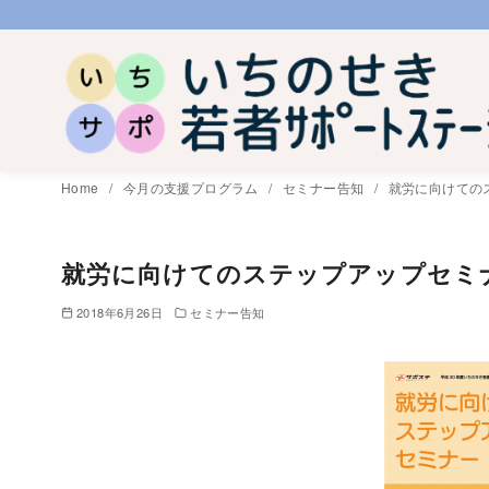
コ
ン
テ
ン
ツ
へ
Home
今月の支援プログラム
セミナー告知
就労に向けての
移
動
就労に向けてのステップアップセミ
2018年6月26日
セミナー告知