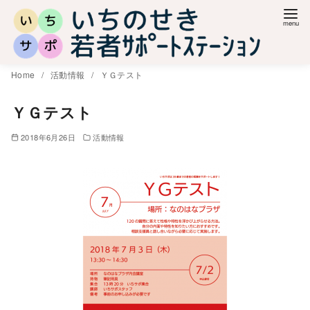
コ
ン
テ
ン
Home
活動情報
ＹＧテスト
ツ
へ
ＹＧテスト
移
2018年6月26日
活動情報
動