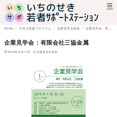
コ
ン
テ
ン
Home
今月の支援プログラム
企業見学会告知
企業見学会：有限会社三協金属
ツ
へ
企業見学会：有限会社三協金属
移
2018年12月17日
企業見学会告知
動