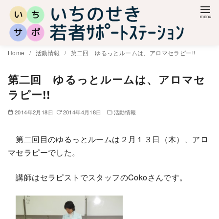
コ
ン
テ
ン
Home
活動情報
第二回 ゆるっとルームは、アロマセラピー!!
ツ
へ
第二回 ゆるっとルームは、アロマセ
移
ラピー!!
動
2014年2月18日
2014年4月18日
活動情報
第二回目のゆるっとルームは２月１３日（木）、アロ
マセラピーでした。
講師はセラピストでスタッフのCokoさんです。