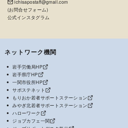
ichisapostaff@gmail.com
(
お問合せフォーム
)
公式インスタグラム
ネットワーク機関
岩手労働局HP
岩手県庁HP
一関市役所HP
サポステネット
もりおか若者サポートステーション
みやぎ北若者サポートステーション
ハローワーク
ジョブカフェ一関