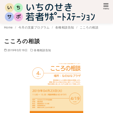
コ
ン
テ
ン
Home
今月の支援プログラム
各種相談告知
こころの相談
ツ
へ
こころの相談
移
2019年3月19日
各種相談告知
動