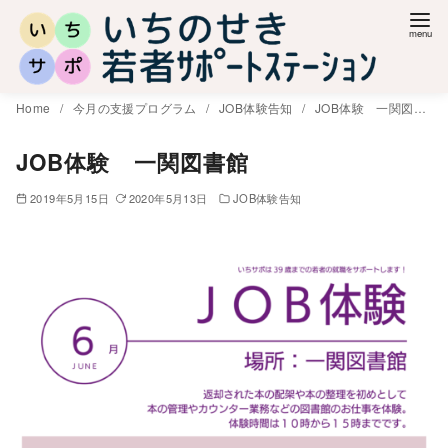
コ
ン
テ
ン
Home
今月の支援プログラム
JOB体験告知
JOB体験 一関図書館
ツ
へ
JOB体験 一関図書館
移
2019年5月15日
2020年5月13日
JOB体験告知
動