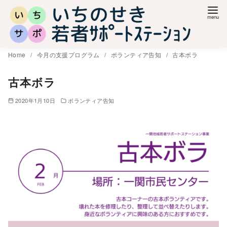
コ
ン
テ
ン
Home
今月の支援プログラム
ボランティア告知
古本ボラ
ツ
へ
古本ボラ
移
2020年1月10日
ボランティア告知
動