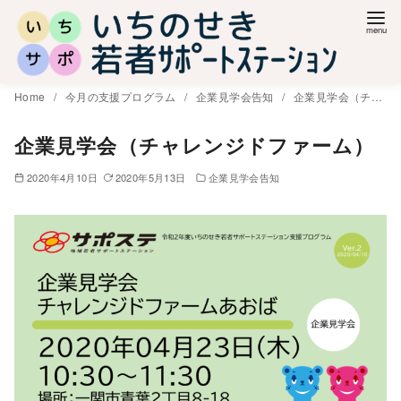
コ
ン
テ
ン
Home
今月の支援プログラム
企業見学会告知
企業見学会（チャレンジドファーム）
ツ
へ
企業見学会（チャレンジドファーム）
移
2020年4月10日
2020年5月13日
企業見学会告知
動