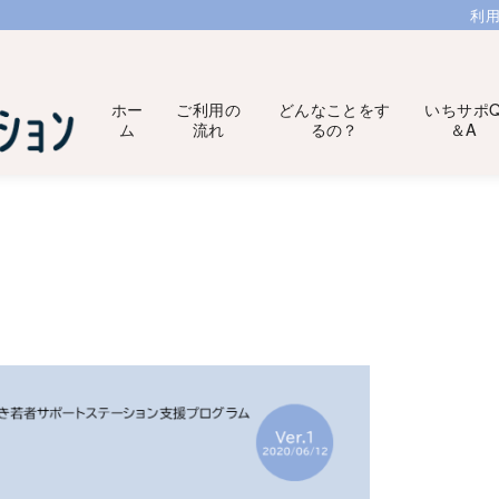
利
ホー
ご利用の
どんなことをす
いちサポ
ム
流れ
るの？
＆A