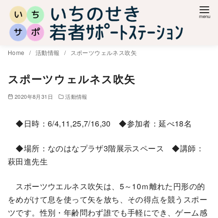
コ
ン
テ
ン
Home
活動情報
スポーツウェルネス吹矢
ツ
へ
スポーツウェルネス吹矢
移
2020年8月31日
活動情報
動
◆日時：6/4,11,25,7/16,30 ◆参加者：延べ18名
◆場所：なのはなプラザ3階展示スペース ◆講師：
萩田進先生
スポーツウエルネス吹矢は、5～10ｍ離れた円形の的
をめがけて息を使って矢を放ち、その得点を競うスポー
ツです。性別・年齢問わず誰でも手軽にでき、ゲーム感