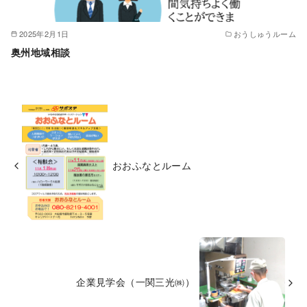
2025年2月1日
おうしゅうルーム
奥州地域相談
おおふなとルーム
企業見学会（一関三光㈱）