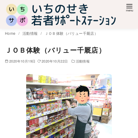
コ
ン
テ
ン
Home
活動情報
ＪＯＢ体験（バリュー千厩店）
ツ
へ
ＪＯＢ体験（バリュー千厩店）
移
2020年10月19日
2020年10月22日
活動情報
動