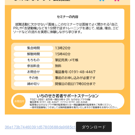
36e173b74460391d57803688da9685c1
ダウンロード