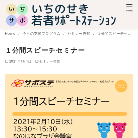
コ
ン
テ
ン
Home
今月の支援プログラム
セミナー告知
１分間スピーチセミナー
ツ
へ
１分間スピーチセミナー
移
2021年1月1日
セミナー告知
動