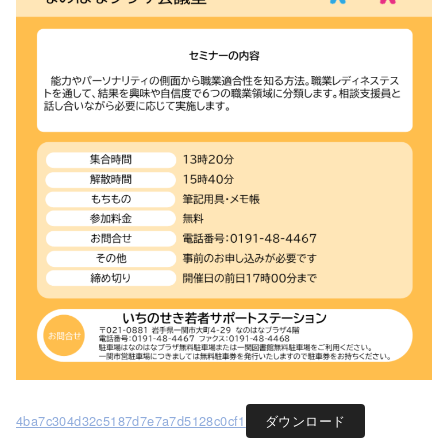
4ba7c304d32c5187d7e7a7d5128c0cf1
ダウンロード