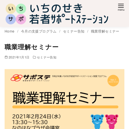
コ
ン
テ
ン
Home
今月の支援プログラム
セミナー告知
職業理解セミナー
ツ
へ
職業理解セミナー
移
2021年1月1日
セミナー告知
動