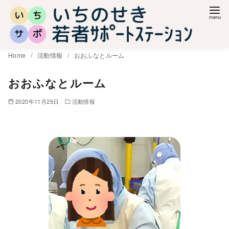
コ
ン
テ
ン
Home
活動情報
おおふなとルーム
ツ
へ
おおふなとルーム
移
2020年11月25日
活動情報
動