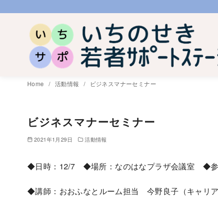
コ
ン
テ
ン
ツ
へ
Home
活動情報
ビジネスマナーセミナー
移
動
ビジネスマナーセミナー
2021年1月29日
活動情報
◆日時：12/7 ◆場所：なのはなプラザ会議室 ◆
◆講師：おおふなとルーム担当 今野良子（キャリ