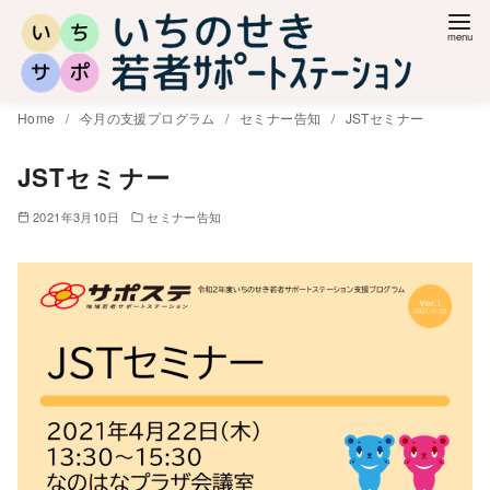
コ
ン
テ
ン
Home
今月の支援プログラム
セミナー告知
JSTセミナー
ツ
へ
JSTセミナー
移
2021年3月10日
セミナー告知
動