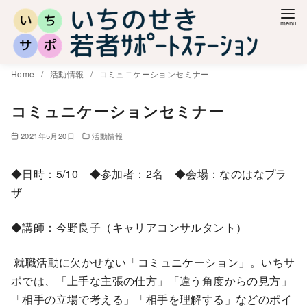
コ
ン
テ
ン
Home
活動情報
コミュニケーションセミナー
ツ
へ
コミュニケーションセミナー
移
2021年5月20日
活動情報
動
◆日時：5/10 ◆参加者：2名 ◆会場：なのはなプラ
ザ
◆講師：今野良子（キャリアコンサルタント）
就職活動に欠かせない「コミュニケーション」。いちサ
ポでは、「上手な主張の仕方」「違う角度からの見方」
「相手の立場で考える」「相手を理解する」などのポイ