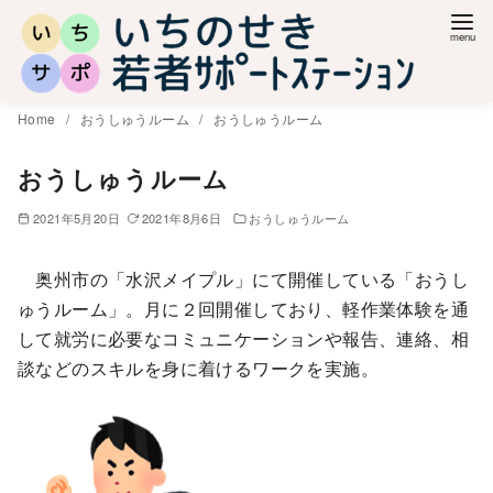
コ
ン
テ
ン
Home
おうしゅうルーム
おうしゅうルーム
ツ
へ
おうしゅうルーム
移
2021年5月20日
2021年8月6日
おうしゅうルーム
動
奥州市の「水沢メイプル」にて開催している「おうし
ゅうルーム」。月に２回開催しており、軽作業体験を通
して就労に必要なコミュニケーションや報告、連絡、相
談などのスキルを身に着けるワークを実施。