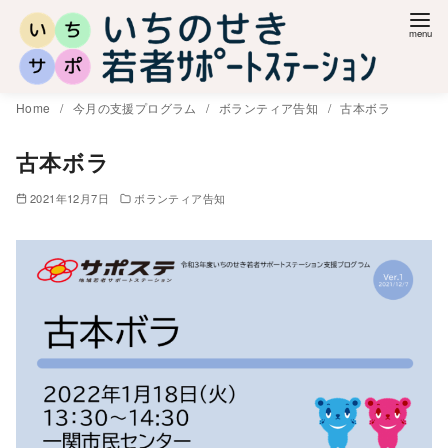
コ
ン
テ
ン
Home
今月の支援プログラム
ボランティア告知
古本ボラ
ツ
へ
古本ボラ
移
2021年12月7日
ボランティア告知
動