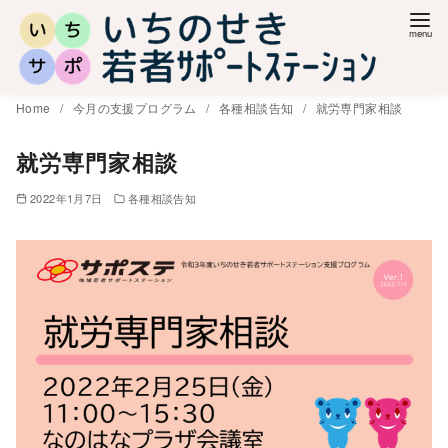
コ
ン
テ
ン
Home
今月の支援プログラム
各種相談告知
就労専門家相談
ツ
へ
就労専門家相談
移
2022年1月7日
各種相談告知
動