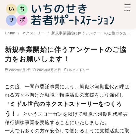
コ
ン
テ
ン
Home
ネクストリー
新規事業開始に伴うアンケートのご協力をお願いします！
ツ
へ
新規事業開始に伴うアンケートのご協
移
力をお願いします！
動
2022年2月2日
2023年8月23日
ネクストリー
この度、一関市委託事業により、就職氷河期世代と呼ば
れる方々へ向けた就職・転職活動の支援をより強化し
ミドル世代のネクストストーリーをつくろ
『
う！
』 というスローガンを掲げて就職氷河期世代就労
移行訓練事業を実施することにいたしました。
一人でも多くの方が安心して働けるように支援活動に取