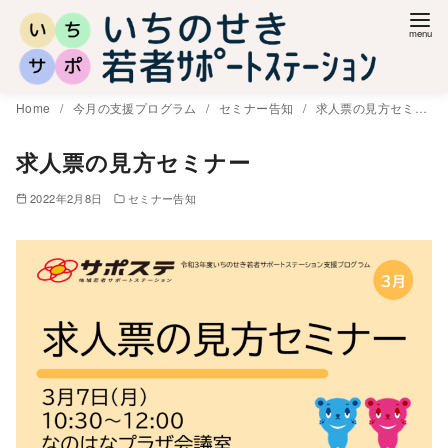
コ
ン
テ
ン
Home
今月の支援プログラム
セミナー告知
求人票の見方セミナー
ツ
へ
求人票の見方セミナー
移
2022年2月8日
セミナー告知
動