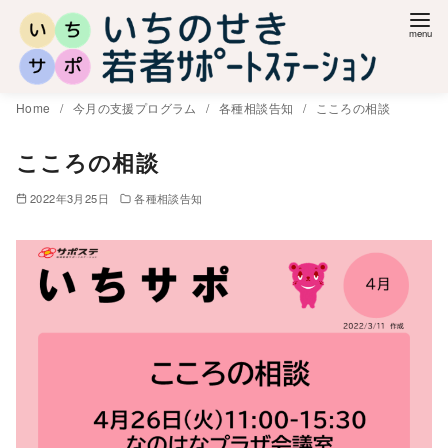
コ
ン
テ
ン
Home
今月の支援プログラム
各種相談告知
こころの相談
ツ
へ
こころの相談
移
2022年3月25日
各種相談告知
動