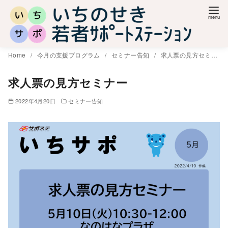
コ
ン
テ
ン
Home
今月の支援プログラム
セミナー告知
求人票の見方セミナー
ツ
へ
求人票の見方セミナー
移
2022年4月20日
セミナー告知
動