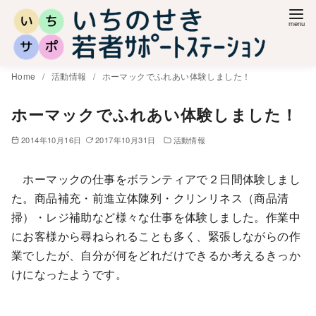
コ
ン
テ
ン
Home
活動情報
ホーマックでふれあい体験しました！
ツ
へ
ホーマックでふれあい体験しました！
移
2014年10月16日
2017年10月31日
活動情報
動
ホーマックの仕事をボランティアで２日間体験しまし
た。商品補充・前進立体陳列・クリンリネス（商品清
掃）・レジ補助など様々な仕事を体験しました。作業中
にお客様から尋ねられることも多く、緊張しながらの作
業でしたが、自分が何をどれだけできるか考えるきっか
けになったようです。